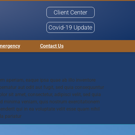
Client Center
Covid-19 Update
mergency
Contact Us
m aperiam, eaque ipsa quae ab illo inventore
pernatur aut odit aut fugit, sed quia consequuntur
 sit amet, consectetur, adipisci velit, sed quia
d minima veniam, quis nostrum exercitationem
nderit qui in ea voluptate velit esse quam nihil
a pariatur