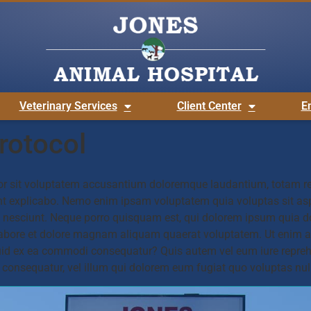
Veterinary Services
Client Center
E
rotocol
rror sit voluptatem accusantium doloremque laudantium, totam re
sunt explicabo. Nemo enim ipsam voluptatem quia voluptas sit as
nesciunt. Neque porro quisquam est, qui dolorem ipsum quia dolor
abore et dolore magnam aliquam quaerat voluptatem. Ut enim a
quid ex ea commodi consequatur? Quis autem vel eum iure reprehe
 consequatur, vel illum qui dolorem eum fugiat quo voluptas null