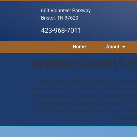
603 Volunteer Parkway
Bristol, TN 37620
423-968-7011
Home
About
Updated Covid19 P
Sed ut perspiciatis unde omnis iste natus e
veritatis et quasi architecto beatae vitae dicta 
magni dolores eos qui ratione voluptatem sequi 
non numquam eius modi tempora incidunt ut l
ullam corporis suscipit laboriosam, nisi ut ali
molestiae